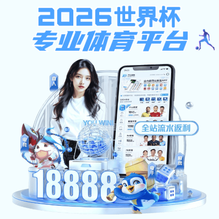
天啦噜啦
工作动态
通知公
当前位置：
>>
党建专栏
基层党建
【党纪学习教育】外语
来源：外语790捕鱼官网(官方)APP下