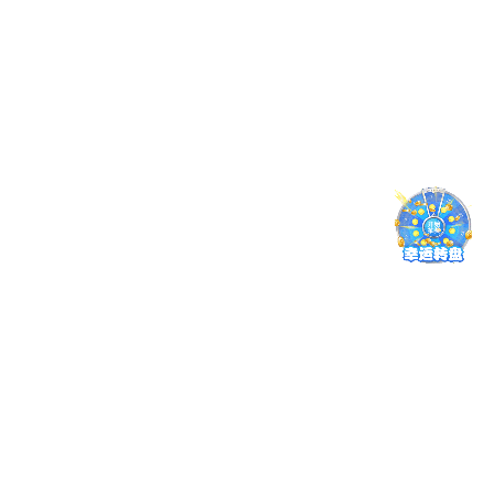
公开课、观摩