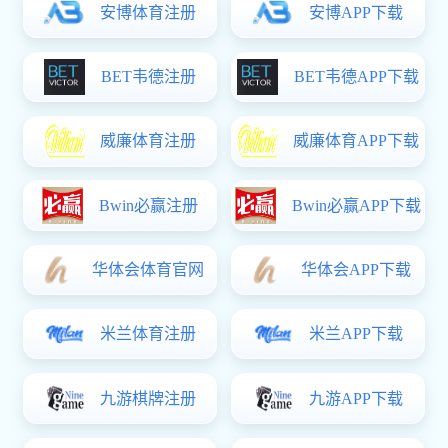
通过本次主题党日活动，让经管790捕鱼官网(官方)APP下
精神风貌，激励同志们真正成为新时代的奋斗者；同时也让党
线，更是国家事业发展和社会进步的根本保障。