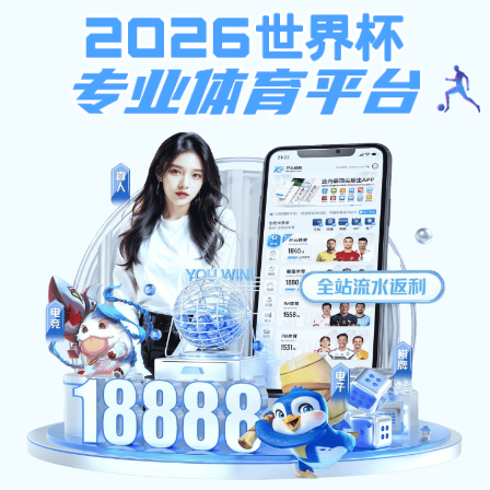
天啦噜啦
在校学生
教职工
毕业生
考生
官方微博
学院首页
中心首页
学院要闻
790捕鱼官网(官方)APP下部
当前位置:首页>>
新闻中心
>>
790捕鱼官网(官方)APP下部动态
经管790捕鱼官网(官方)APP下教工党
聚力勇毅前行”主题
主页
天啦噜啦:
来源：经管790捕鱼官网(官方)APP下
2025年11月10日
作者：李玉霞 摄影