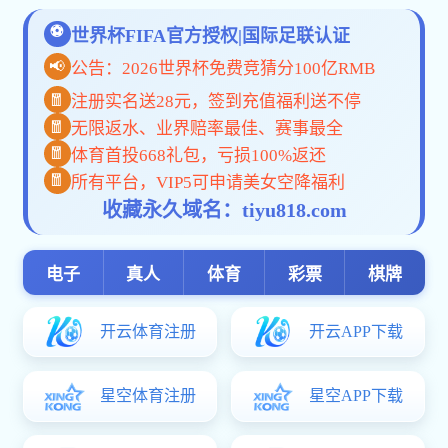
大
】
11月9日上午，经管790捕鱼官网(官方)APP下教工党支部
本次活动紧紧围绕“学深悟透八项规定，凝心聚力勇毅前行”主题开
全体党员走进青秀山“大思政课”基地，参观中国共产党人精神谱7
主题园。
在讲解员的带领下，党员们首先参观了中国共产党人精神谱790
中国共产党红船精神、长征精神、遵义会议精神、抗疫精神等
片、视频等各种方式的生动展示，同志们进一步理解了中国共产党
涵，尤其是共产党人的担当、模范带头精神，进一步强化了支
意识。在廉洁文化主题园，通过“陆绩廉石压舱”“管宁割席断义
品德，提醒党员们廉洁自律的重要性。
在专题学习与讨论环节，党员们结合参观内容，共同学习了
围绕“如何在本职工作中践行廉洁自律”开展研讨。