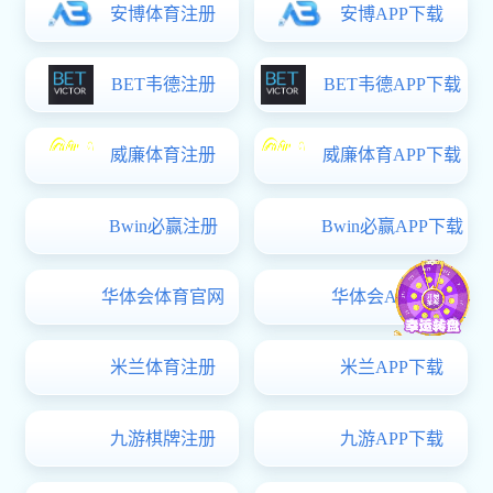
上一篇：
天啦噜啦2025年普通高等教育专升本招生专业录取分…
[ 05-09 ]
下一篇：
天啦噜啦2026年普通本科高校专升本分专业招生计划…
[ 05-21 ]
天啦噜啦