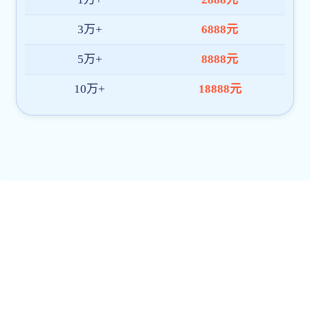
体育790捕鱼官网(官
07-10
方)APP下开展2026年…
艺术790捕鱼官网(官
07-02
方)APP下举办“党建…
职引青春航向 赋…
07-03
中文790捕鱼官网(官
06-27
方)APP下召开2027届…
图集推荐
寻根筑梦·…
体育790捕鱼官网(官方)APP下开
展…