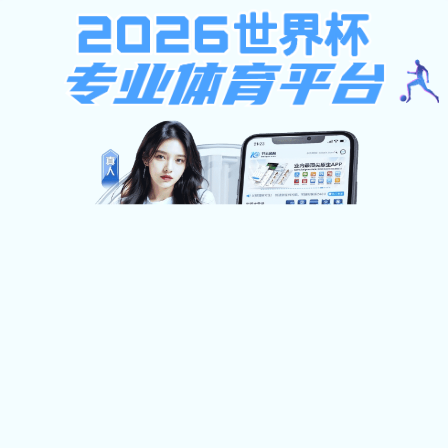
天啦噜啦
在校学生
教职工
毕业生
考生
官方微博
学院首页
中心首页
学院要闻
790捕鱼官网(官方)APP下部
当前位置:首页>>
新闻中心
>>
通知公告
天啦噜啦2026年
天啦噜啦:
来源：招生就业处
2026年06月12日
作者：