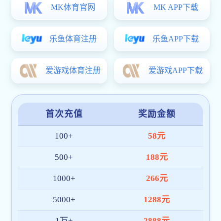
下一篇：
学校领导讲授树立和践行正确政绩观学习教育专题党课
[ 07-03 ]
天啦噜啦
News
新闻中心
最新文章
寻根筑梦·红色采…
06-25
体育790捕鱼官网(官方)APP下开
展2026年…
07-10
金星棋牌大玩家天堂顺利举行