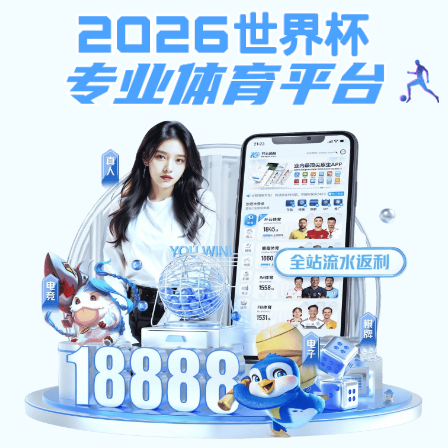
天啦噜啦
在校学生
教职工
毕业生
考生
官方微博
学院首页
中心首页
学院要闻
790捕鱼官网(官方)APP下部
当前位置:首页>>
新闻中心
>>
学院要闻
学校领导讲授树立和践行正确政
天啦噜啦:
来源：理工790捕鱼官网(官方)APP下党总支
2026年07月02日
作者：蒋心
大
】