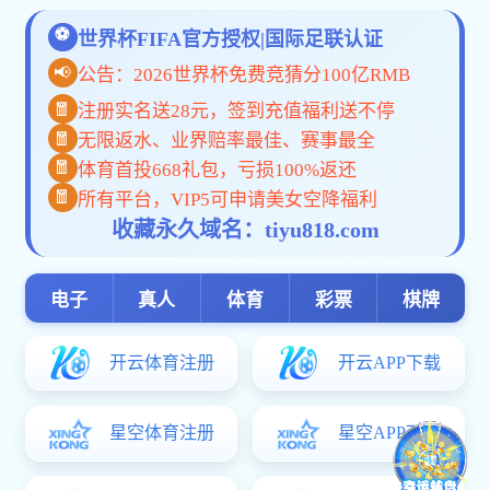
为扎实推进树立和践行正确政绩观学习教育，恰逢中国共产党
人梁秋副书记在4-104教室，为理工790捕鱼官网(官方)A
师，讲授了一堂主题鲜明、内涵深刻、教育意义深远的专题党课
课上，梁秋副书记以“深学细悟树立和践行正确政绩观，蓄力
和践行正确政绩观的历史背景与时代意义、核心要义与丰富内
大党员同志，要以此次党课为契机，提升教科研能力，以新时
人”，不断增强“四个意识”、坚定“四个自信”、做到“两个维护
为本，以实际行动推动学习教育走深走实，为学校高质量发展和
党课结束，全体党员教师深感重任在肩。大家一致表示，将
确政绩观，以身作则，率先垂范不断创新教育教学方法，提升工