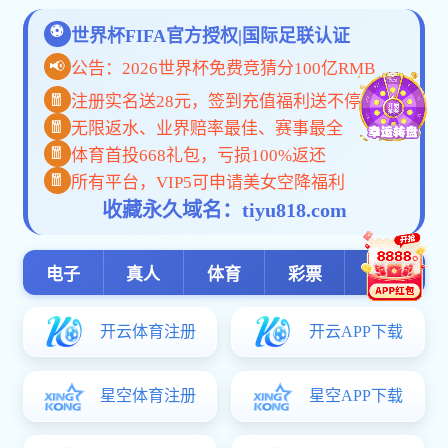
体育790捕鱼官网(官方
体育790捕鱼官网(官方
体育790捕鱼官网(官方
(官方)APP下列活动
体质测试
教
大学一年级——四年级男女生体质健康评分标准
邓朝
学生体质健康标准及实施办法
赖福
陆世
790捕鱼官网
(官方)APP下