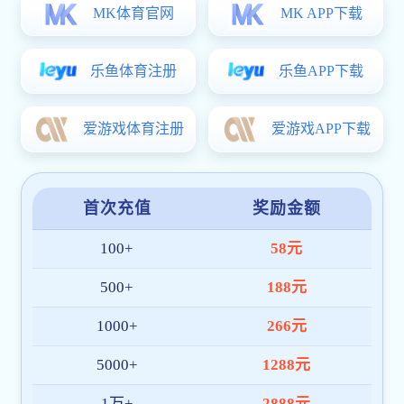
校园风光
校园风光
首页
上一页
1
2
下一页
?2013 天啦噜啦 版权所有 未经授权请勿复制及转载
《天噜啦》-完整版在线观看-good影院