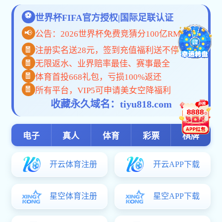
?
管理学学士学位
授予学位：
?
本专业培养践行
培养目标：
设需要，具有人文精神与科学
最新动态
识、团队精神和沟通技能，能
还没有任何项目！
理等营销业务及管理工作的应
?
本专业培养的
专业培养要求：
识，具备发现组织管理问题的
官网(官方)APP下统分析、解
主修课程：微观经济学、宏观
为学、网络营销实务、人力资
?
专业介绍
主要包括
主要实践性教学环节：