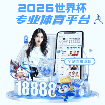
天啦噜啦
学院首页
|
790捕鱼官网(官方)APP下部首页
|
790捕鱼官网(官方)
790捕鱼官网(官方)APP下部风采
|
教学科研
|
学生作品
|
790捕鱼官网
(官方)APP下
还没有任何项目！
部公告：
您当前所在的位置：
首页
>>
教学790捕
学习园地
理工790捕鱼官网(官方)APP下举办“棋聚贤才，弈展…
理工790捕鱼官网(官方)APP下开展“教学质量提升月…
理工790捕鱼官网(官方)APP下举行“文明守纪 勤学…
探索自然奥秘 厚植科学精神
理工790捕鱼官网(官方)APP下党总支开展“践行中央…
理工790捕鱼官网(官方)APP下组织地理2301班学生开…
图片简介：