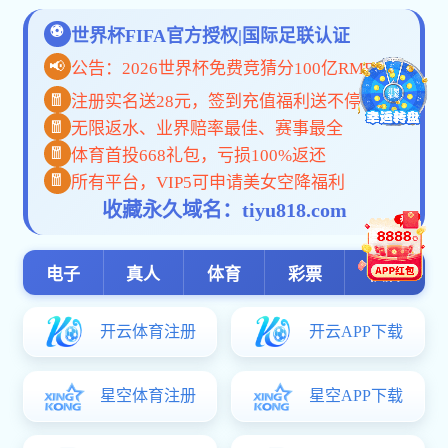
理工790捕鱼官网(官方)APP下地理科学教研室开展“…
杨迪，讲师，以“亲其师，
理工790捕鱼官网(官方)APP下举行“劳动铸就梦想，…
区高校青年教师教学竞赛三
【榜样的力量】国家奖学金获…
最新动态
在全国数学建模竞赛中，分别
【榜样的力量】国家奖学金获…
获院1等奖2组，三等奖5组
理工790捕鱼官网(官方)APP下举办“棋聚贤才，弈展…
理工790捕鱼官网(官方)APP下开展“教学质量提升月…
上一篇：
黄政明
[ 11-07 ]
理工790捕鱼官网(官方)APP下举行“文明守纪 勤学…
下一篇：
谈思泳
[ 12-07 ]
探索自然奥秘 厚植科学精神
理工790捕鱼官网(官方)APP下党总支开展“践行中央…
理工790捕鱼官网(官方)APP下组织地理2301班学生开…
理工790捕鱼官网(官方)APP下地理科学教研室开展“…
理工790捕鱼官网(官方)APP下举行“劳动铸就梦想，…
【榜样的力量】国家奖学金获…
专业介绍
理工790捕鱼官网(官方)APP下召开2022级学生毕业论…
数学与应用数学
数据科学与大数据技术
计算机科学与技术专业
地理科学专业