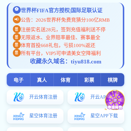
理工790捕鱼官网(官方)APP下地理科学教研室开展“…
理工790捕鱼官网(官方)APP下举行“劳动铸就梦想，…
【榜样的力量】国家奖学金获…
最新动态
【榜样的力量】国家奖学金获…
为厚植劳动精神，凝聚奋斗力
理工790捕鱼官网(官方)APP下举办“棋聚贤才，弈展…
行“劳动铸就梦想，奋斗点亮
理工790捕鱼官网(官方)APP下开展“教学质量提升月…
加本次仪式。
理工790捕鱼官网(官方)APP下举行“文明守纪 勤学…
探索自然奥秘 厚植科学精神
? ??
理工790捕鱼官网(官方)APP下党总支开展“践行中央…
晨曦微露，国旗护卫队队
理工790捕鱼官网(官方)APP下组织地理2301班学生开…
台。随着国歌奏响，五星红
理工790捕鱼官网(官方)APP下地理科学教研室开展“…
? ??
理工790捕鱼官网(官方)APP下举行“劳动铸就梦想，…
【榜样的力量】国家奖学金获…
专业介绍
理工790捕鱼官网(官方)
理工790捕鱼官网(官方)APP下召开2022级学生毕业论…
分是自然“成绩单”、劳动
数学与应用数学
个细节，把奋斗热情融入理
数据科学与大数据技术
章！
计算机科学与技术专业
地理科学专业
学生代表数本2401班刘