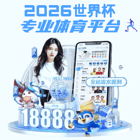
天啦噜啦
学院首页
|
790捕鱼官网(官方)APP下部首页
|
790捕鱼官网(官方)
790捕鱼官网(官方)APP下部风采
|
教学科研
|
学生作品
|
790捕鱼官网
(官方)APP下
还没有任何项目！
部公告：
您当前所在的位置：
首页
>>
教学790捕
学习园地
理工790捕鱼官网(官方)APP下举办“棋聚贤才，弈展…
理工790捕鱼官网
理工790捕鱼官网(官方)APP下开展“教学质量提升月…
理工790捕鱼官网(官方)APP下举行“文明守纪 勤学…
探索自然奥秘 厚植科学精神
理工790捕鱼官网(官方)APP下党总支开展“践行中央…
理工790捕鱼官网(官方)APP下组织地理2301班学生开…
来源:理工790捕鱼官网(官方)APP