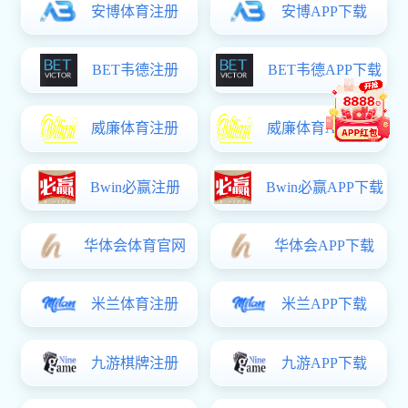
神品质。用双手打理好自己的
? ??
此次主题升旗仪式，不仅
生将劳动精神融入日常点滴
担当。