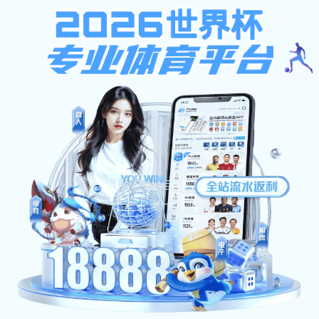
天啦噜啦
在校学生
教职工
毕业生
考生
官方微博
学院首页
中心首页
学院要闻
790捕鱼官网(官方)APP下部
当前位置:首页>>
新闻中心
>>
学院要闻
学院要闻
深耕教育服务拓岗位 校企协同促就业
[
]
学院要闻
金星棋牌大玩家天堂顺利举行2026年广西大学生文化科技
[
]
学院要闻
金星棋牌大玩家天堂召开2025-2026-2学期期末教学工作
[
]
学院要闻
金星棋牌大玩家天堂召开2026届毕业生就业材料说明暨
[
]
学院要闻
【尚美笃行·荣誉篇】金星棋牌大玩家天堂学子在2026
[
]