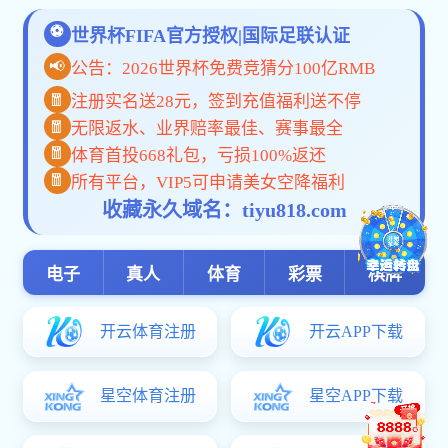
各位考生及家长：
为更好的服务广大考生报读金星棋牌大玩家天堂，方便
安排，学校招生就业处在招生录取期间设置了招生咨询热线等
一、招生咨询热线电话
0771-3191252，0771-3191533，0771-3191599
招生咨询热线电话从6月起开通，至2024级新生入学期间在每日8:
听。在志愿填报、学校所在录取批次投档等考生咨询高峰
22:00。
二、招生录取期间联790捕鱼官网(官方)APP下电话