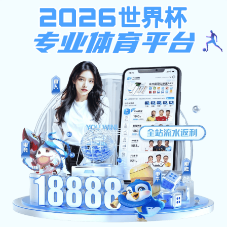
天啦噜啦
学院首页
招生首页
信息公告
专业设置
招
当前位置:首页>>
招生就业
>>
招生信息网
>>
信息公告
天啦噜啦2024年招生录取期间联790
主页
天啦噜啦:
来源：招生就业处
2024年07月15日
作者：