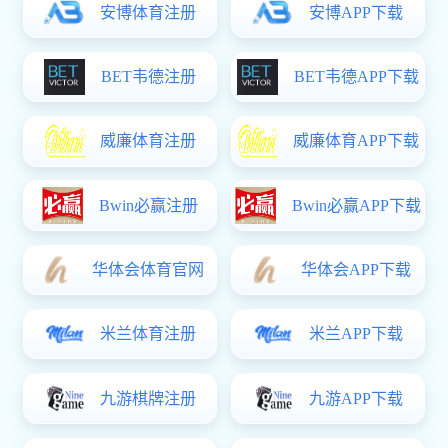
中文790捕鱼官网(官方)APP下开
一批重点专业建设项目）
展“交换心情盲盒，…
国际经济与贸易专业
?
上一篇：
黄献
[ 11-04 ]
下一篇：
吕智胜
[ 11-04 ]