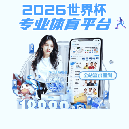
天啦噜啦
中心首页
最新动态
通知公
当前位置:首页>>
教学790捕鱼官网(官方)
最新动态
中文790捕鱼官网(官方)APP下召
中文790捕鱼官
学生天地
开2026届毕业生就业…
网(官方)APP下
中文790捕鱼官网(官方)APP下举
简介
行“文脉传承守初心…
中文790捕鱼官网(官方)APP下开
来源
展2024级师范生教育…
中文790捕鱼官网(官方)APP下召
?