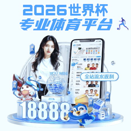
天啦噜啦
中心首页
最新动态
通知公
当前位置:首页>>
教学790捕鱼官网(官方)
最新动态
中文790捕鱼官网(官方)APP下召
中文790捕鱼官
学生天地
中文790捕鱼官
开2026届毕业生就业…
网(官方)APP下
中文790捕鱼官网(官方)APP下举
简介
行“文脉传承守初心…
中文790捕鱼官网(官方)APP下开
来源：中文790捕鱼官网(官方)APP下
展2024级师范生教育…
中文790捕鱼官网(官方)APP下召