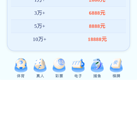
创造性地解决问题的意识与能
要求8：[沟通合作]认同学
组织专业团队开展互助和合作
三、毕业合格标准
（一）符790捕鱼官网(官方
（二）学生最低毕业学分为1
（三）符合大学生体育合格
四、修业年限和授予学位
（一）修业年限：基本学制4
（二）授予学位：教育学
上一篇：
应用心理学
[ 12-21 ]
下一篇：
小学教育 （广西民办高校重点
相关文章