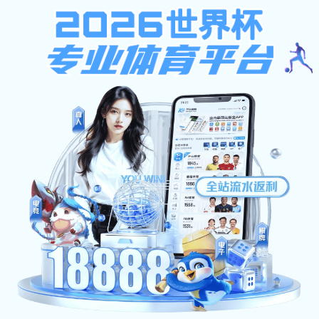
天啦噜啦
中心首页
教育790捕鱼官
最新动
网(官方)APP下
师资力
当前位置:首页>>
教学790捕鱼官网(官方)
最新动态
简介
教育790捕鱼官网(官方)APP下组
织2024级学生开展教育见习
教育790捕鱼官网(官
2026-05-26
方)APP下召开2026届毕业论文工作
总结会
2026-05-21
来源
红色龙州忆峥嵘 壮美八桂育新人
校地携手育良师 协同
2026-03-28
?