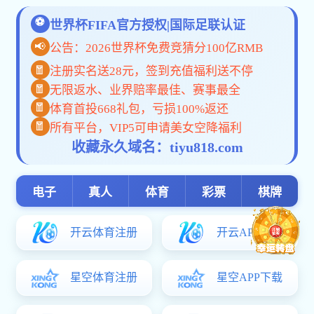
发展谱新篇
2026-01-15
为深入贯彻“大思政课”建设
共商共育 赋能成长
2025-12-28
中厚植家国情怀、传承红色基因
教育790捕鱼官网(官方)APP下第
美八桂育新人”的“大思政课
三届教育教学成果汇报展演
教学科研
本次活动。
统筹期末工作 筑牢育
2025-12-25
人防线
2025-12-19
教育790捕鱼官网(官方)APP下组
教育790捕鱼官网(官方)APP下
织2024级学生开展教育见习
在烈士陵园革命先烈纪念碑前
《儿童歌曲弹唱》课程汇报音乐会
教育790捕鱼官网(官
2026-05-26
英烈精神。
圆满结束
2025-12-18
方)APP下召开2026届毕业论文工作
教育790捕鱼官网(官方)APP下召
总结会
2026-05-21
开2026届毕业生就业创业工作布置
校地携手育良师 协同发展谱新篇
随后，教师代表莫彩霞发言。
会
2025-12-18
共商共育 赋能成长
2026-01-15
战、不畏牺牲的峥嵘往事。她
统筹期末工作 筑牢育
2025-12-28
政教育贯穿教学全过程，引导
人防线
2025-12-19
心。
教育790捕鱼官网(官方)APP下
《儿童歌曲弹唱》课程汇报音乐会
专业介绍
圆满结束
2025-12-18
李剑喜常务副校长在总结讲
【尚美笃行·荣誉篇】金星棋牌大
学前教育
2021-12-21
宁，是开展“大思政”实践研
玩家天堂学子在2025年广西高校应