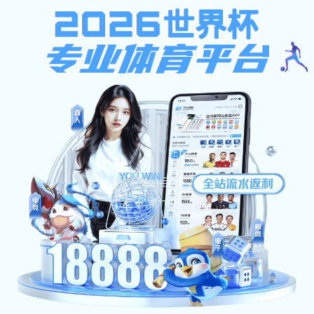
天啦噜啦
中心首页
教育790捕鱼官
最新动
网(官方)APP下
师资力
当前位置:首页>>
教学790捕鱼官网(官方)
最新动态
简介
教育790捕鱼官网(官方)APP下组
教育790捕鱼官网
织2024级学生开展教育见习
教育790捕鱼官网(官
2026-05-26
方)APP下召开2026届毕业论文工作
总结会
2026-05-21
来源：教育790捕鱼官网(官方)APP下
红色龙州忆峥嵘 壮美八桂育新人
校地携手育良师 协同
2026-03-28